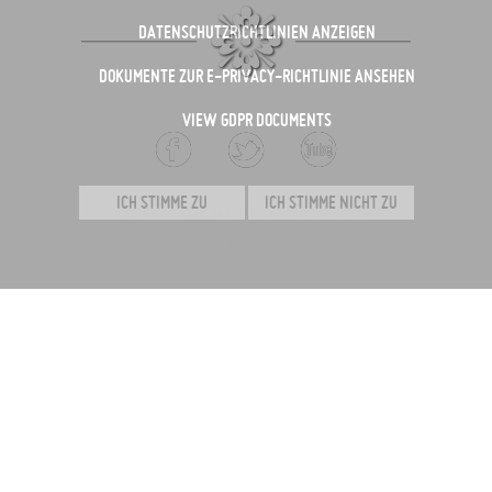
DATENSCHUTZRICHTLINIEN ANZEIGEN
DOKUMENTE ZUR E-PRIVACY-RICHTLINIE ANSEHEN
VIEW GDPR DOCUMENTS
ICH STIMME ZU
ICH STIMME NICHT ZU
copyright©
ambech.de
& joomfreak.com & climagrün®
dachbegrünung
INVOLVIERUNG
Kunst kann berühren.