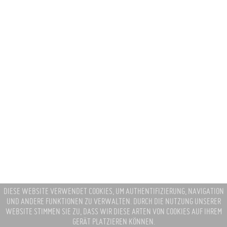
DIESE WEBSITE VERWENDET COOKIES, UM AUTHENTIFIZIERUNG, NAVIGATION
UND ANDERE FUNKTIONEN ZU VERWALTEN. DURCH DIE NUTZUNG UNSERER
WEBSITE STIMMEN SIE ZU, DASS WIR DIESE ARTEN VON COOKIES AUF IHREM
GERÄT PLATZIEREN KÖNNEN.