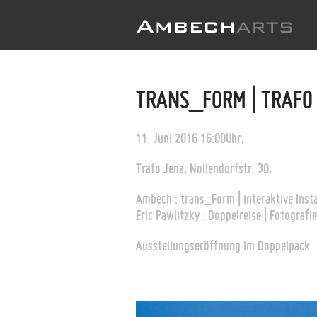
TRANS_FORM | TRAFO
11. Juni 2016 16:00Uhr,
Trafo Jena, Nollendorfstr. 30,
Ambech : trans_Form | interaktive Insta
Eric Pawlitzky : Doppelreise | Fotografie
Ausstellungseröffnung im Doppelpack