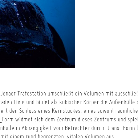
 Jenaer Trafostation umschließt ein Volumen mit ausschlie
raden Linie und bildet als kubischer Körper die Außenhülle 
iert den Schluss eines Kernstückes, eines sowohl räumlich
s_Form widmet sich dem Zentrum dieses Zentrums und spie
enhülle in Abhängigkeit vom Betrachter durch. trans_Form l
mit einem rund begrenzten, vitalen Volumen aus.