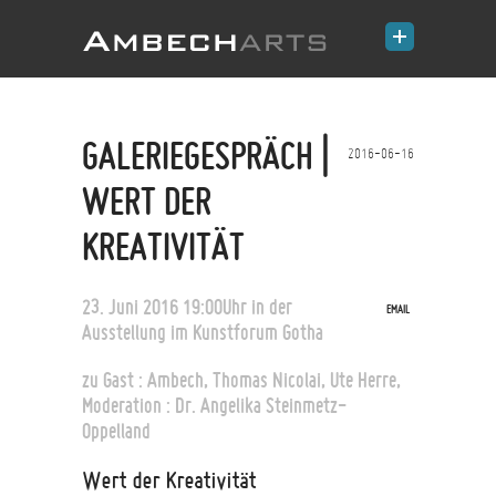
GALERIEGESPRÄCH |
2016-06-16
WERT DER
KREATIVITÄT
23. Juni 2016 19:00Uhr
in der
EMAIL
Ausstellung im Kunstforum Gotha
zu Gast : Ambech,
Thomas Nicolai, Ute Herre,
Moderation : Dr. Angelika Steinmetz-
Oppelland
Wert der Kreativität