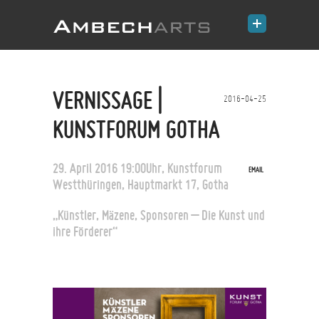
VERNISSAGE |
2016-04-25
KUNSTFORUM GOTHA
29. April 2016 19:00Uhr,
Kunstforum
EMAIL
Westthüringen, Hauptmarkt 17, Gotha
„Künstler, Mäzene, Sponsoren – Die Kunst und
ihre Förderer“